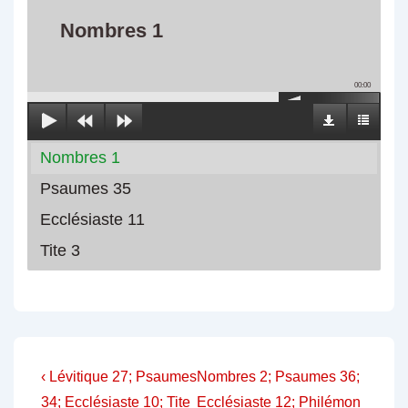
Nombres 1
00:00
Nombres 1
Psaumes 35
Ecclésiaste 11
Tite 3
Navigation
Previous
Next
‹ Lévitique 27; Psaumes
Nombres 2; Psaumes 36;
Post
Post
34; Ecclésiaste 10; Tite
Ecclésiaste 12; Philémon