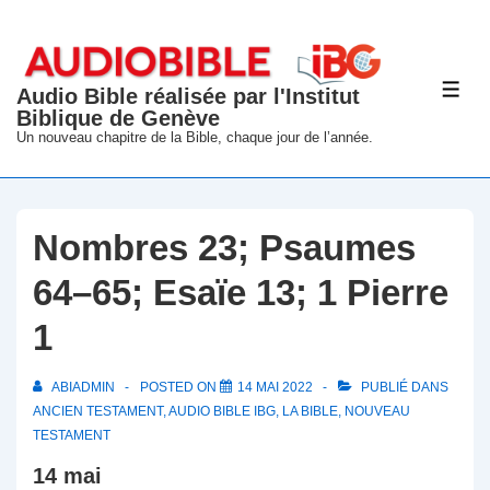
↓
passer
au
Audio Bible réalisée par l'Institut
ME
contenu
Biblique de Genève
principal
Un nouveau chapitre de la Bible, chaque jour de l’année.
Nombres 23; Psaumes
64–65; Esaïe 13; 1 Pierre
1
ABIADMIN
POSTED ON
14 MAI 2022
PUBLIÉ DANS
ANCIEN TESTAMENT
,
AUDIO BIBLE IBG
,
LA BIBLE
,
NOUVEAU
TESTAMENT
14 mai