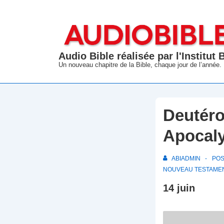
↓
passer
au
contenu
Audio Bible réalisée par l'Institut
principal
Un nouveau chapitre de la Bible, chaque jour de l’année.
Deutéro
Apocal
ABIADMIN
PO
NOUVEAU TESTAME
14 juin