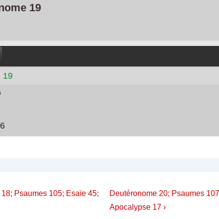
nome 19
 19
6
16
on
Next
 18; Psaumes 105; Esaïe 45;
Deutéronome 20; Psaumes 107;
Post
Apocalypse 17 ›