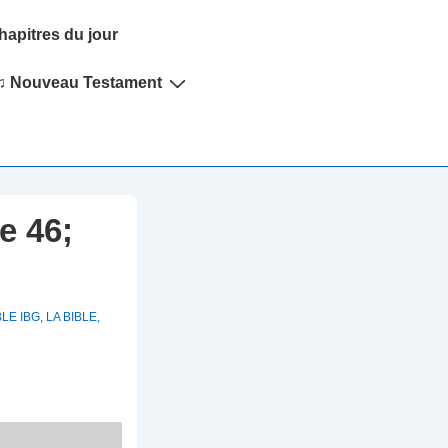
hapitres du jour
♫ Nouveau Testament
e 46;
BLE IBG
,
LA BIBLE
,