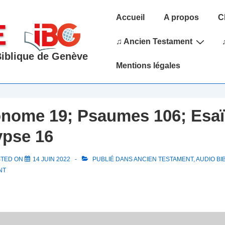
Main
Accueil
A propos
C
Navigation
♫ Ancien Testament
 Biblique de Genève
Mentions légales
nome 19; Psaumes 106; Esaï
ypse 16
STED ON
14 JUIN 2022
PUBLIÉ DANS
ANCIEN TESTAMENT
,
AUDIO BI
NT