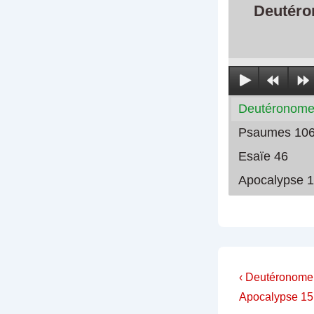
Deutéro
Deutéronome
Psaumes 10
Esaïe 46
Apocalypse 
Navigati
Previous
‹ Deutéronome
Post
de
Apocalypse 15