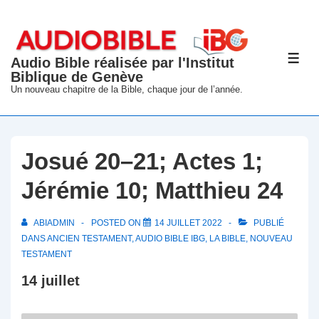
↓
passer
au
Audio Bible réalisée par l'Institut
ME
contenu
Biblique de Genève
principal
Un nouveau chapitre de la Bible, chaque jour de l’année.
Josué 20–21; Actes 1;
Jérémie 10; Matthieu 24
ABIADMIN
POSTED ON
14 JUILLET 2022
PUBLIÉ
DANS
ANCIEN TESTAMENT
,
AUDIO BIBLE IBG
,
LA BIBLE
,
NOUVEAU
TESTAMENT
14 juillet