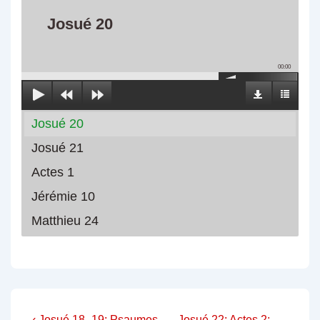
Josué 20
00:00
Josué 20
Josué 21
Actes 1
Jérémie 10
Matthieu 24
Previous
Next
‹ Josué 18–19; Psaumes
Josué 22; Actes 2;