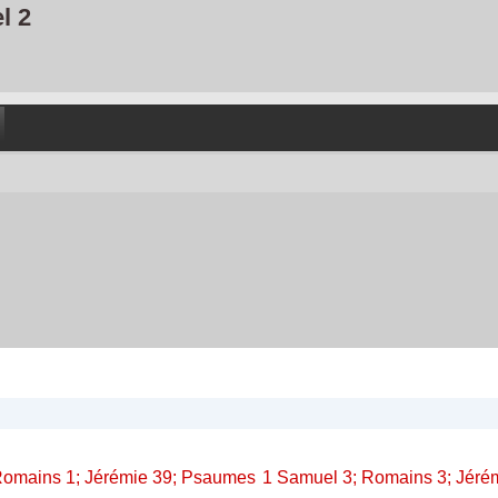
l 2
on
Next
 Romains 1; Jérémie 39; Psaumes
1 Samuel 3; Romains 3; Jérém