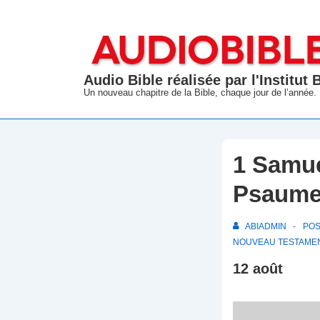
↓
passer
au
contenu
Audio Bible réalisée par l'Institut
principal
Un nouveau chapitre de la Bible, chaque jour de l’année.
1 Samue
Psaume
ABIADMIN
PO
NOUVEAU TESTAME
12 août