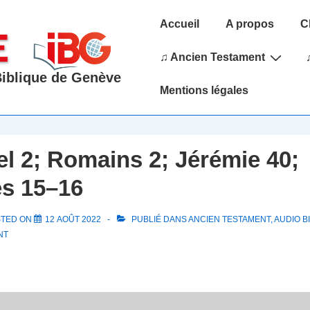
Main
Accueil
A propos
C
Navigation
♫ Ancien Testament
 Biblique de Genève
Mentions légales
l 2; Romains 2; Jérémie 40;
s 15–16
STED ON
12 AOÛT 2022
PUBLIÉ DANS
ANCIEN TESTAMENT
,
AUDIO B
NT