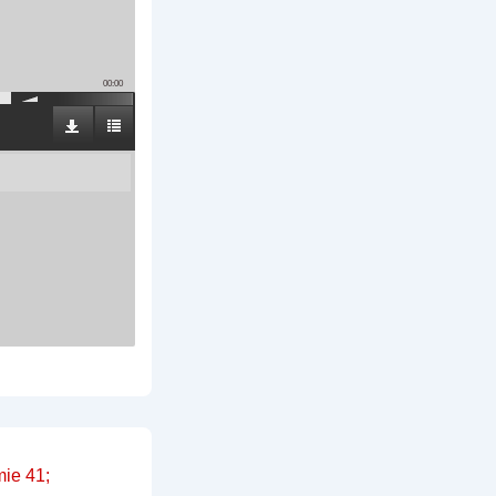
00:00
ie 41;