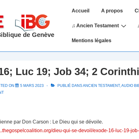
Main
Accueil
A propos
C
Navigation
♫ Ancien Testament
 Biblique de Genève
Mentions légales
6; Luc 19; Job 34; 2 Corinth
STED ON
5 MARS 2023
PUBLIÉ DANS
ANCIEN TESTAMENT
,
AUDIO BI
NT
dienne par Don Carson : Le Dieu qui se dévoile.
1.thegospelcoalition.org/dieu-qui-se-devoil/exode-16-luc-19-job