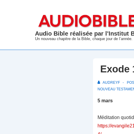
↓
passer
au
contenu
Audio Bible réalisée par l'Institut
principal
Un nouveau chapitre de la Bible, chaque jour de l’année.
Exode 1
AUDREYF
PO
NOUVEAU TESTAME
5 mars
Méditation quoti
https://evangile2