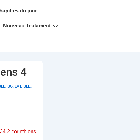
hapitres du jour
♫ Nouveau Testament
iens 4
BLE IBG
,
LA BIBLE
,
-34-2-corinthiens-