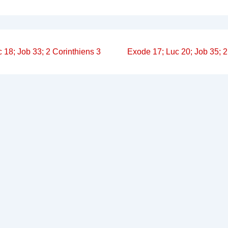
on
Next
 18; Job 33; 2 Corinthiens 3
Exode 17; Luc 20; Job 35; 2
Post
is