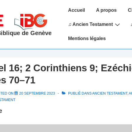
Main
Accueil
A propos
C
Navigation
♫ Ancien Testament
 Biblique de Genève
Mentions légales
l 16; 2 Corinthiens 9; Ezéchi
s 70–71
STED ON
20 SEPTEMBRE 2023
PUBLIÉ DANS
ANCIEN TESTAMENT
,
A
STAMENT
e