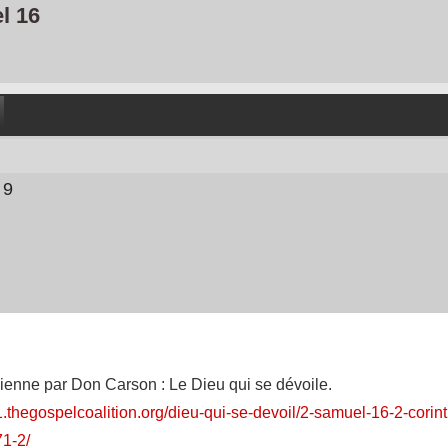
l 16
 9
dienne par Don Carson : Le Dieu qui se dévoile.
1.thegospelcoalition.org/dieu-qui-se-devoil/2-samuel-16-2-corint
1-2/