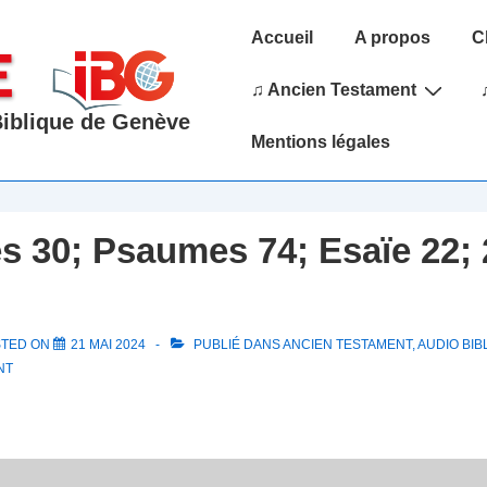
Main
Accueil
A propos
C
Navigation
♫ Ancien Testament
 Biblique de Genève
Mentions légales
 30; Psaumes 74; Esaïe 22; 
STED ON
21 MAI 2024
PUBLIÉ DANS
ANCIEN TESTAMENT
,
AUDIO BIB
NT