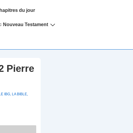
hapitres du jour
♫ Nouveau Testament
2 Pierre
LE IBG
,
LA BIBLE
,