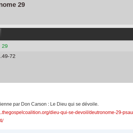
nome 29
 29
.49-72
dienne par Don Carson : Le Dieu qui se dévoile.
21.thegospelcoalition.org/dieu-qui-se-devoil/deutronome-29-ps
4/