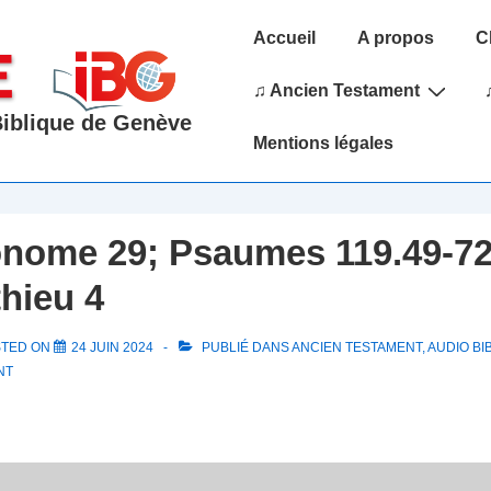
Main
Accueil
A propos
C
Navigation
♫ Ancien Testament
 Biblique de Genève
Mentions légales
nome 29; Psaumes 119.49-72
thieu 4
STED ON
24 JUIN 2024
PUBLIÉ DANS
ANCIEN TESTAMENT
,
AUDIO BI
NT