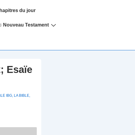
hapitres du jour
♫ Nouveau Testament
; Esaïe
BLE IBG
,
LA BIBLE
,