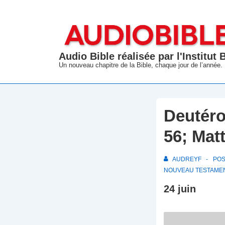
↓
passer
au
contenu
Audio Bible réalisée par l'Institut
principal
Un nouveau chapitre de la Bible, chaque jour de l’année.
Deutéro
56; Mat
AUDREYF
PO
NOUVEAU TESTAME
24 juin