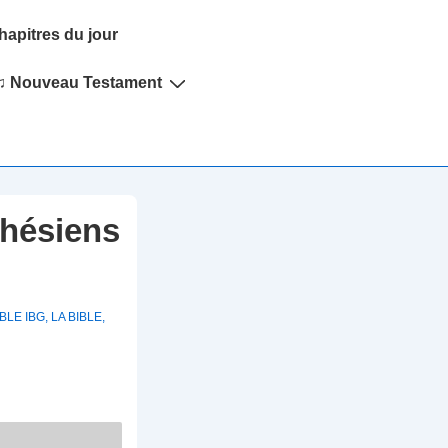
hapitres du jour
♫ Nouveau Testament
phésiens
BLE IBG
,
LA BIBLE
,