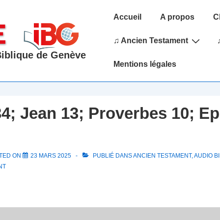
Main
Accueil
A propos
C
Navigation
♫ Ancien Testament
 Biblique de Genève
Mentions légales
4; Jean 13; Proverbes 10; E
TED ON
23 MARS 2025
PUBLIÉ DANS
ANCIEN TESTAMENT
,
AUDIO BI
NT