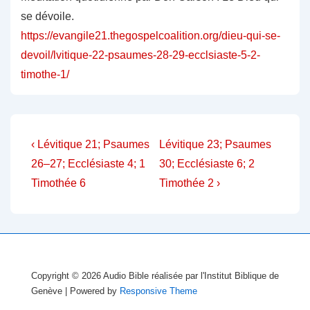
se dévoile.
https://evangile21.thegospelcoalition.org/dieu-qui-se-
devoil/lvitique-22-psaumes-28-29-ecclsiaste-5-2-
timothe-1/
Navigation
Previous
Next
‹ Lévitique 21; Psaumes
Lévitique 23; Psaumes
Post
Post
de
26–27; Ecclésiaste 4; 1
30; Ecclésiaste 6; 2
is
is
Timothée 6
Timothée 2 ›
l’article
Copyright © 2026
Audio Bible réalisée par l'Institut Biblique de
Genève
| Powered by
Responsive Theme