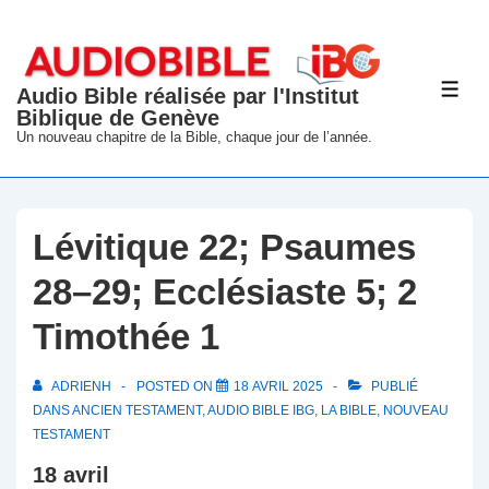
↓
passer
au
Audio Bible réalisée par l'Institut
ME
contenu
Biblique de Genève
principal
Un nouveau chapitre de la Bible, chaque jour de l’année.
Lévitique 22; Psaumes
28–29; Ecclésiaste 5; 2
Timothée 1
ADRIENH
POSTED ON
18 AVRIL 2025
PUBLIÉ
DANS
ANCIEN TESTAMENT
,
AUDIO BIBLE IBG
,
LA BIBLE
,
NOUVEAU
TESTAMENT
18 avril