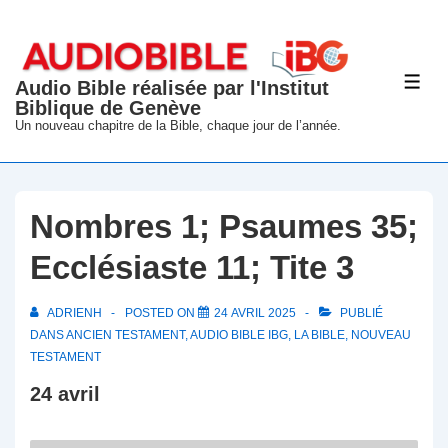
↓
passer
au
Audio Bible réalisée par l'Institut
ME
contenu
Biblique de Genève
principal
Un nouveau chapitre de la Bible, chaque jour de l’année.
Nombres 1; Psaumes 35;
Ecclésiaste 11; Tite 3
ADRIENH
POSTED ON
24 AVRIL 2025
PUBLIÉ
DANS
ANCIEN TESTAMENT
,
AUDIO BIBLE IBG
,
LA BIBLE
,
NOUVEAU
TESTAMENT
24 avril