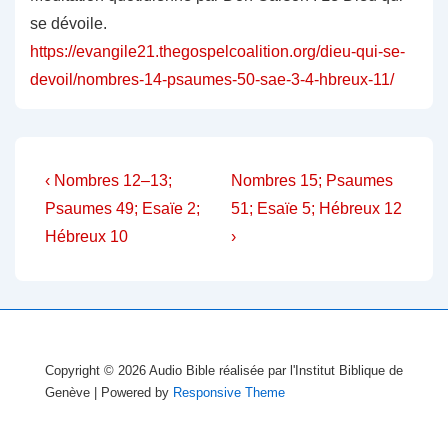
se dévoile.
https://evangile21.thegospelcoalition.org/dieu-qui-se-
devoil/nombres-14-psaumes-50-sae-3-4-hbreux-11/
Navigation
Previous
Next
‹ Nombres 12–13;
Nombres 15; Psaumes
Post
Post
de
Psaumes 49; Esaïe 2;
51; Esaïe 5; Hébreux 12
is
is
Hébreux 10
›
l’article
Copyright © 2026
Audio Bible réalisée par l'Institut Biblique de
Genève
| Powered by
Responsive Theme