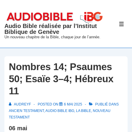
↓
passer
au
Audio Bible réalisée par l'Institut
ME
contenu
Biblique de Genève
principal
Un nouveau chapitre de la Bible, chaque jour de l’année.
Nombres 14; Psaumes
50; Esaïe 3–4; Hébreux
11
AUDREYF
POSTED ON
6 MAI 2025
PUBLIÉ DANS
ANCIEN TESTAMENT
,
AUDIO BIBLE IBG
,
LA BIBLE
,
NOUVEAU
TESTAMENT
06 mai