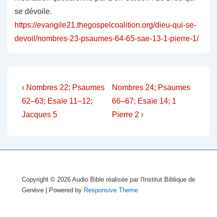
se dévoile.
https://evangile21.thegospelcoalition.org/dieu-qui-se-
devoil/nombres-23-psaumes-64-65-sae-13-1-pierre-1/
Navigation
Previous
Next
‹ Nombres 22; Psaumes
Nombres 24; Psaumes
Post
Post
de
62–63; Esaïe 11–12;
66–67; Esaïe 14; 1
is
is
Jacques 5
Pierre 2 ›
l’article
Copyright © 2026
Audio Bible réalisée par l'Institut Biblique de
Genève
| Powered by
Responsive Theme