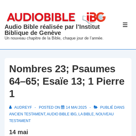
↓
passer
au
Audio Bible réalisée par l'Institut
ME
contenu
Biblique de Genève
principal
Un nouveau chapitre de la Bible, chaque jour de l’année.
Nombres 23; Psaumes
64–65; Esaïe 13; 1 Pierre
1
AUDREYF
POSTED ON
14 MAI 2025
PUBLIÉ DANS
ANCIEN TESTAMENT
,
AUDIO BIBLE IBG
,
LA BIBLE
,
NOUVEAU
TESTAMENT
14 mai