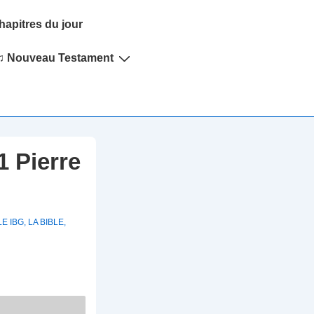
hapitres du jour
♫ Nouveau Testament
1 Pierre
LE IBG
,
LA BIBLE
,