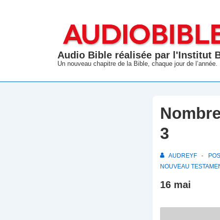
↓
passer
au
contenu
Audio Bible réalisée par l'Institut
principal
Un nouveau chapitre de la Bible, chaque jour de l’année.
Nombres
3
AUDREYF
PO
NOUVEAU TESTAME
16 mai