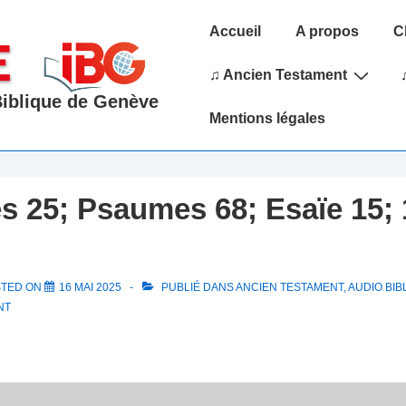
Main
Accueil
A propos
C
Navigation
♫ Ancien Testament
 Biblique de Genève
Mentions légales
 25; Psaumes 68; Esaïe 15; 
STED ON
16 MAI 2025
PUBLIÉ DANS
ANCIEN TESTAMENT
,
AUDIO BIB
NT