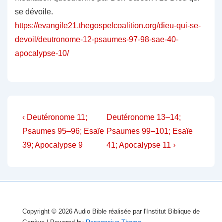
se dévoile.
https://evangile21.thegospelcoalition.org/dieu-qui-se-
devoil/deutronome-12-psaumes-97-98-sae-40-
apocalypse-10/
Navigation
Previous
Next
‹ Deutéronome 11;
Deutéronome 13–14;
Post
Post
de
Psaumes 95–96; Esaïe
Psaumes 99–101; Esaïe
is
is
39; Apocalypse 9
41; Apocalypse 11 ›
l’article
Copyright © 2026
Audio Bible réalisée par l'Institut Biblique de