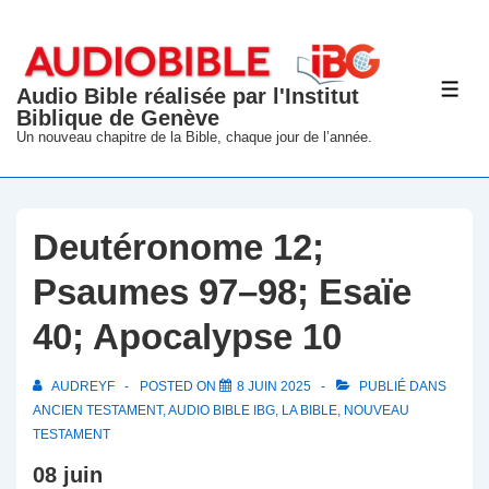
↓
passer
au
Audio Bible réalisée par l'Institut
ME
contenu
Biblique de Genève
principal
Un nouveau chapitre de la Bible, chaque jour de l’année.
Deutéronome 12;
Psaumes 97–98; Esaïe
40; Apocalypse 10
AUDREYF
POSTED ON
8 JUIN 2025
PUBLIÉ DANS
ANCIEN TESTAMENT
,
AUDIO BIBLE IBG
,
LA BIBLE
,
NOUVEAU
TESTAMENT
08 juin