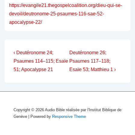
https://evangile21.thegospelcoalition.org/dieu-qui-se-
devoil/deutronome-25-psaumes-116-sae-52-
apocalypse-22/
Navigation
Previous
Next
‹ Deutéronome 24;
Deutéronome 26;
Post
Post
de
Psaumes 114–115; Esaïe
Psaumes 117–118;
is
is
51; Apocalypse 21
Esaïe 53; Matthieu 1 ›
l’article
Copyright © 2026
Audio Bible réalisée par l'Institut Biblique de
Genève
| Powered by
Responsive Theme