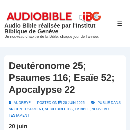
↓
passer
au
Audio Bible réalisée par l'Institut
ME
contenu
Biblique de Genève
principal
Un nouveau chapitre de la Bible, chaque jour de l’année.
Deutéronome 25;
Psaumes 116; Esaïe 52;
Apocalypse 22
AUDREYF
POSTED ON
20 JUIN 2025
PUBLIÉ DANS
ANCIEN TESTAMENT
,
AUDIO BIBLE IBG
,
LA BIBLE
,
NOUVEAU
TESTAMENT
20 juin