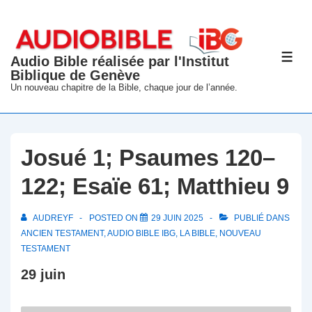
↓
passer
au
Audio Bible réalisée par l'Institut
ME
contenu
Biblique de Genève
principal
Un nouveau chapitre de la Bible, chaque jour de l’année.
Josué 1; Psaumes 120–
122; Esaïe 61; Matthieu 9
AUDREYF
POSTED ON
29 JUIN 2025
PUBLIÉ DANS
ANCIEN TESTAMENT
,
AUDIO BIBLE IBG
,
LA BIBLE
,
NOUVEAU
TESTAMENT
29 juin