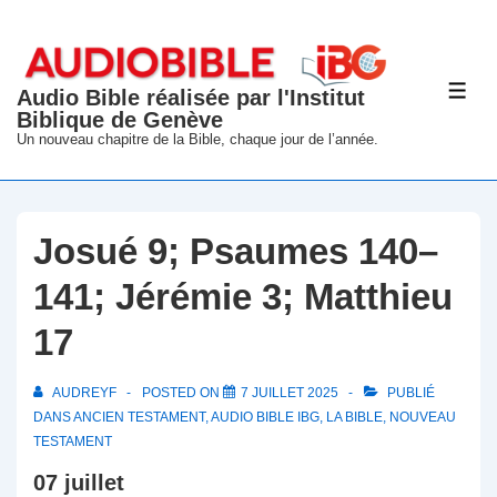
↓
passer
au
Audio Bible réalisée par l'Institut
ME
contenu
Biblique de Genève
principal
Un nouveau chapitre de la Bible, chaque jour de l’année.
Josué 9; Psaumes 140–
141; Jérémie 3; Matthieu
17
AUDREYF
POSTED ON
7 JUILLET 2025
PUBLIÉ
DANS
ANCIEN TESTAMENT
,
AUDIO BIBLE IBG
,
LA BIBLE
,
NOUVEAU
TESTAMENT
07 juillet