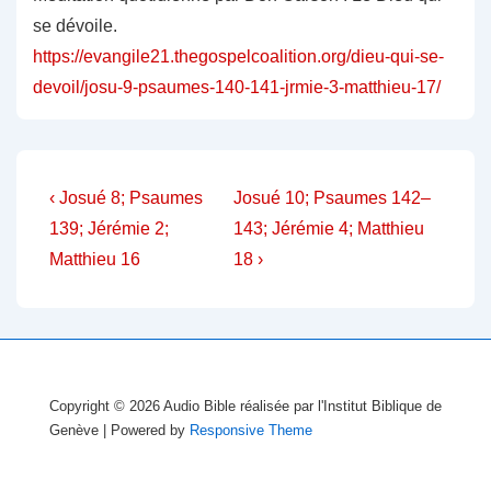
se dévoile.
https://evangile21.thegospelcoalition.org/dieu-qui-se-
devoil/josu-9-psaumes-140-141-jrmie-3-matthieu-17/
Navigation
Previous
Next
‹ Josué 8; Psaumes
Josué 10; Psaumes 142–
Post
Post
de
139; Jérémie 2;
143; Jérémie 4; Matthieu
is
is
Matthieu 16
18 ›
l’article
Copyright © 2026
Audio Bible réalisée par l'Institut Biblique de
Genève
| Powered by
Responsive Theme