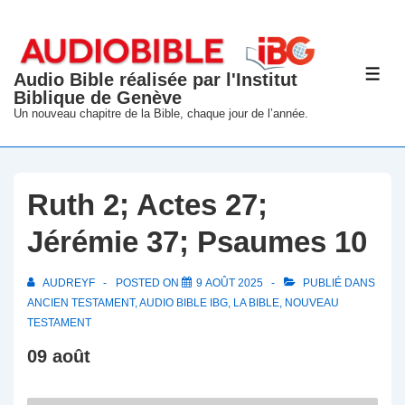
↓
passer
au
Audio Bible réalisée par l'Institut
ME
contenu
Biblique de Genève
principal
Un nouveau chapitre de la Bible, chaque jour de l’année.
Ruth 2; Actes 27;
Jérémie 37; Psaumes 10
AUDREYF
POSTED ON
9 AOÛT 2025
PUBLIÉ DANS
ANCIEN TESTAMENT
,
AUDIO BIBLE IBG
,
LA BIBLE
,
NOUVEAU
TESTAMENT
09 août