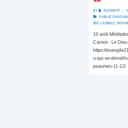
BY
AUDREYF
PUBLIÉ DANS
AN
IBG
,
LA BIBLE
,
NOUV
10 août Méditati
Carson : Le Dieu 
https://evangile2
u-qui-se-devoil/r
psaumes-11-12/