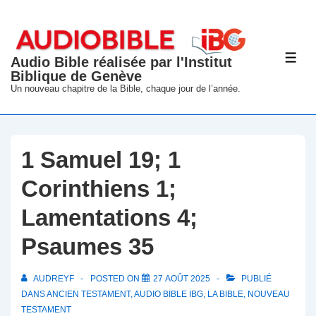
↓
passer
au
Audio Bible réalisée par l'Institut
ME
contenu
Biblique de Genève
principal
Un nouveau chapitre de la Bible, chaque jour de l’année.
1 Samuel 19; 1
Corinthiens 1;
Lamentations 4;
Psaumes 35
AUDREYF
POSTED ON
27 AOÛT 2025
PUBLIÉ
DANS
ANCIEN TESTAMENT
,
AUDIO BIBLE IBG
,
LA BIBLE
,
NOUVEAU
TESTAMENT