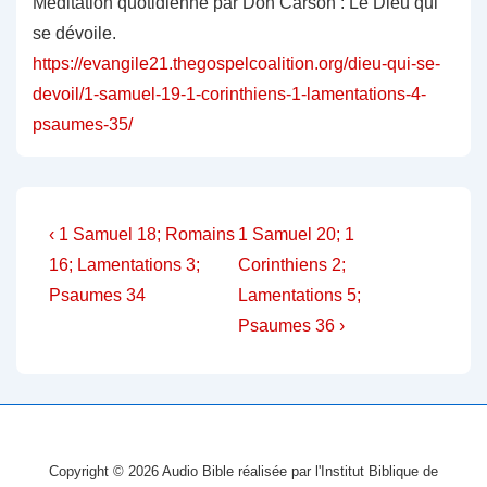
Méditation quotidienne par Don Carson : Le Dieu qui
se dévoile.
https://evangile21.thegospelcoalition.org/dieu-qui-se-
devoil/1-samuel-19-1-corinthiens-1-lamentations-4-
psaumes-35/
Navigation
Previous
Next
‹ 1 Samuel 18; Romains
1 Samuel 20; 1
Post
Post
de
16; Lamentations 3;
Corinthiens 2;
is
is
Psaumes 34
Lamentations 5;
l’article
Psaumes 36 ›
Copyright © 2026
Audio Bible réalisée par l'Institut Biblique de