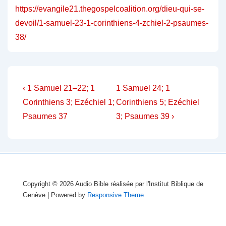
https://evangile21.thegospelcoalition.org/dieu-qui-se-
devoil/1-samuel-23-1-corinthiens-4-zchiel-2-psaumes-
38/
Navigation
Previous
Next
‹ 1 Samuel 21–22; 1
1 Samuel 24; 1
Post
Post
de
Corinthiens 3; Ezéchiel 1;
Corinthiens 5; Ezéchiel
is
is
Psaumes 37
3; Psaumes 39 ›
l’article
Copyright © 2026
Audio Bible réalisée par l'Institut Biblique de
Genève
| Powered by
Responsive Theme