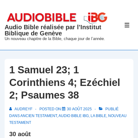
↓
passer
au
Audio Bible réalisée par l'Institut
ME
contenu
Biblique de Genève
principal
Un nouveau chapitre de la Bible, chaque jour de l’année.
1 Samuel 23; 1
Corinthiens 4; Ezéchiel
2; Psaumes 38
AUDREYF
POSTED ON
30 AOÛT 2025
PUBLIÉ
DANS
ANCIEN TESTAMENT
,
AUDIO BIBLE IBG
,
LA BIBLE
,
NOUVEAU
TESTAMENT
30 août