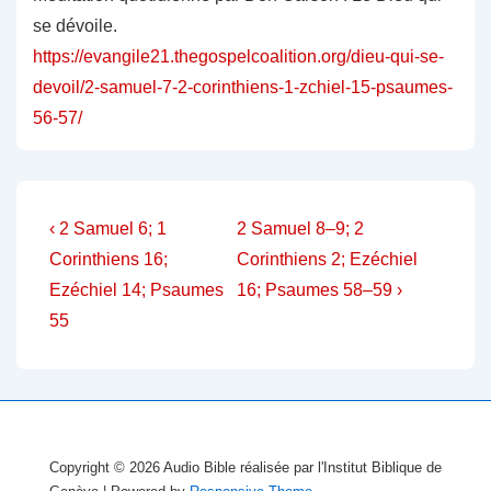
se dévoile.
https://evangile21.thegospelcoalition.org/dieu-qui-se-
devoil/2-samuel-7-2-corinthiens-1-zchiel-15-psaumes-
56-57/
Navigation
Previous
Next
‹ 2 Samuel 6; 1
2 Samuel 8–9; 2
Post
Post
de
Corinthiens 16;
Corinthiens 2; Ezéchiel
is
is
Ezéchiel 14; Psaumes
16; Psaumes 58–59 ›
l’article
55
Copyright © 2026
Audio Bible réalisée par l'Institut Biblique de