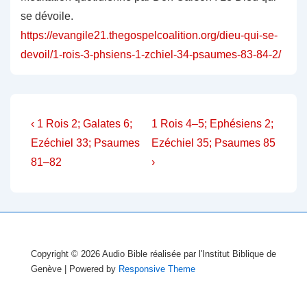
se dévoile.
https://evangile21.thegospelcoalition.org/dieu-qui-se-
devoil/1-rois-3-phsiens-1-zchiel-34-psaumes-83-84-2/
Navigation
Previous
Next
‹ 1 Rois 2; Galates 6;
1 Rois 4–5; Ephésiens 2;
Post
Post
de
Ezéchiel 33; Psaumes
Ezéchiel 35; Psaumes 85
is
is
81–82
›
l’article
Copyright © 2026
Audio Bible réalisée par l'Institut Biblique de
Genève
| Powered by
Responsive Theme