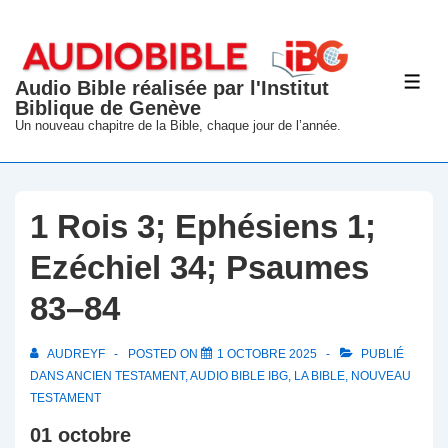
↓
passer
au
Audio Bible réalisée par l'Institut
ME
contenu
Biblique de Genève
principal
Un nouveau chapitre de la Bible, chaque jour de l’année.
1 Rois 3; Ephésiens 1;
Ezéchiel 34; Psaumes
83–84
AUDREYF
POSTED ON
1 OCTOBRE 2025
PUBLIÉ
DANS
ANCIEN TESTAMENT
,
AUDIO BIBLE IBG
,
LA BIBLE
,
NOUVEAU
TESTAMENT
01 octobre