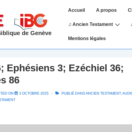
Main
Accueil
A propos
C
Navigation
♫ Ancien Testament
 Biblique de Genève
Mentions légales
6; Ephésiens 3; Ezéchiel 36;
s 86
STED ON
3 OCTOBRE 2025
PUBLIÉ DANS
ANCIEN TESTAMENT
,
AUDIO
STAMENT