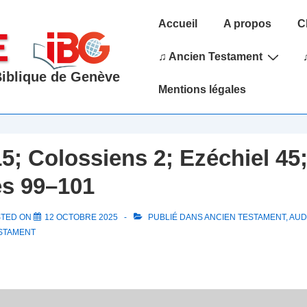
Main
Accueil
A propos
C
Navigation
♫ Ancien Testament
 Biblique de Genève
Mentions légales
15; Colossiens 2; Ezéchiel 45
s 99–101
STED ON
12 OCTOBRE 2025
PUBLIÉ DANS
ANCIEN TESTAMENT
,
AUDI
STAMENT