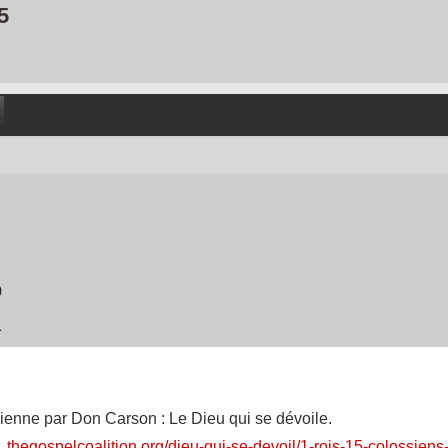
5
0
1
dienne par Don Carson : Le Dieu qui se dévoile.
1.thegospelcoalition.org/dieu-qui-se-devoil/1-rois-15-colossiens