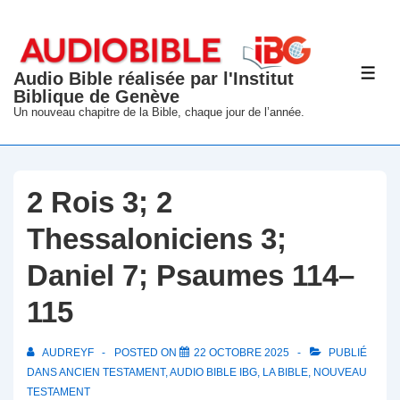
↓
passer
au
Audio Bible réalisée par l'Institut
ME
contenu
Biblique de Genève
principal
Un nouveau chapitre de la Bible, chaque jour de l’année.
2 Rois 3; 2
Thessaloniciens 3;
Daniel 7; Psaumes 114–
115
AUDREYF
POSTED ON
22 OCTOBRE 2025
PUBLIÉ
DANS
ANCIEN TESTAMENT
,
AUDIO BIBLE IBG
,
LA BIBLE
,
NOUVEAU
TESTAMENT