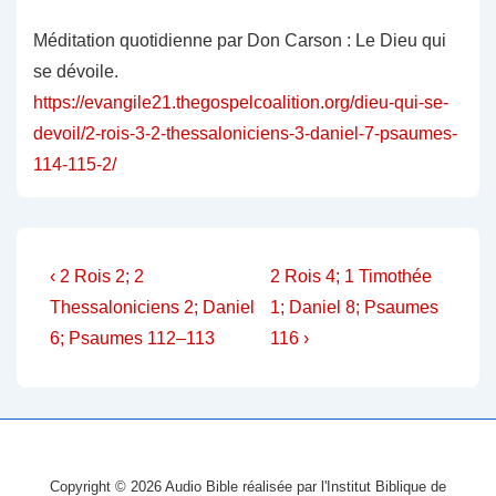
Méditation quotidienne par Don Carson : Le Dieu qui
se dévoile.
https://evangile21.thegospelcoalition.org/dieu-qui-se-
devoil/2-rois-3-2-thessaloniciens-3-daniel-7-psaumes-
114-115-2/
Navigation
Previous
Next
‹ 2 Rois 2; 2
2 Rois 4; 1 Timothée
Post
Post
de
Thessaloniciens 2; Daniel
1; Daniel 8; Psaumes
is
is
6; Psaumes 112–113
116 ›
l’article
Copyright © 2026
Audio Bible réalisée par l'Institut Biblique de