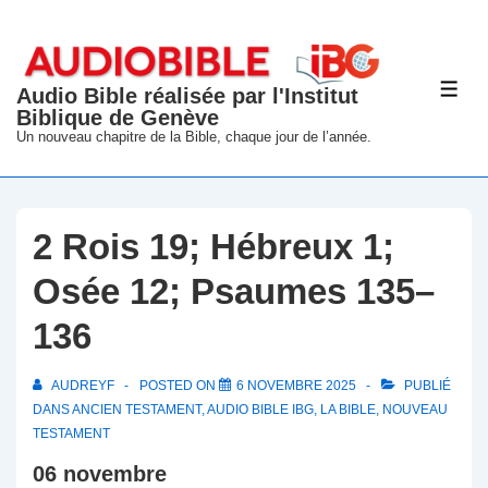
↓
passer
au
Audio Bible réalisée par l'Institut
ME
contenu
Biblique de Genève
principal
Un nouveau chapitre de la Bible, chaque jour de l’année.
2 Rois 19; Hébreux 1;
Osée 12; Psaumes 135–
136
AUDREYF
POSTED ON
6 NOVEMBRE 2025
PUBLIÉ
DANS
ANCIEN TESTAMENT
,
AUDIO BIBLE IBG
,
LA BIBLE
,
NOUVEAU
TESTAMENT
06 novembre