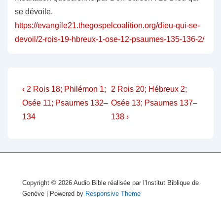
se dévoile.
https://evangile21.thegospelcoalition.org/dieu-qui-se-
devoil/2-rois-19-hbreux-1-ose-12-psaumes-135-136-2/
Navigation
Previous
Next
‹ 2 Rois 18; Philémon 1;
2 Rois 20; Hébreux 2;
Post
Post
de
Osée 11; Psaumes 132–
Osée 13; Psaumes 137–
is
is
134
138 ›
l’article
Copyright © 2026
Audio Bible réalisée par l'Institut Biblique de
Genève
| Powered by
Responsive Theme