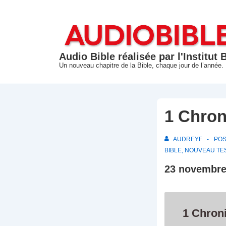
↓
passer
au
contenu
Audio Bible réalisée par l'Institut
principal
Un nouveau chapitre de la Bible, chaque jour de l’année.
1 Chron
AUDREYF
PO
BIBLE
,
NOUVEAU TE
23 novembr
1 Chron