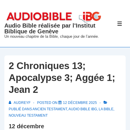
↓
passer
au
Audio Bible réalisée par l'Institut
ME
contenu
Biblique de Genève
principal
Un nouveau chapitre de la Bible, chaque jour de l’année.
2 Chroniques 13;
Apocalypse 3; Aggée 1;
Jean 2
AUDREYF
POSTED ON
12 DÉCEMBRE 2025
PUBLIÉ DANS
ANCIEN TESTAMENT
,
AUDIO BIBLE IBG
,
LA BIBLE
,
NOUVEAU TESTAMENT
12 décembre