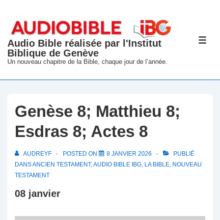
↓
passer
au
Audio Bible réalisée par l'Institut
ME
contenu
Biblique de Genève
principal
Un nouveau chapitre de la Bible, chaque jour de l’année.
Genèse 8; Matthieu 8;
Esdras 8; Actes 8
AUDREYF
POSTED ON
8 JANVIER 2026
PUBLIÉ
DANS
ANCIEN TESTAMENT
,
AUDIO BIBLE IBG
,
LA BIBLE
,
NOUVEAU
TESTAMENT
08 janvier