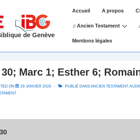
Main
Accueil
A propos
C
Navigation
♫ Ancien Testament
 Biblique de Genève
Mentions légales
30; Marc 1; Esther 6; Romai
STED ON
29 JANVIER 2026
PUBLIÉ DANS
ANCIEN TESTAMENT
,
AUDIO
STAMENT
30