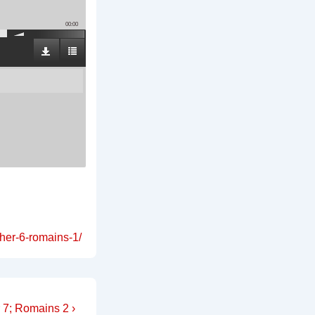
00:00
ther-6-romains-1/
 7; Romains 2 ›