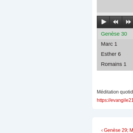
Genèse 30
Marc 1
Esther 6
Romains 1
Méditation quoti
https://evangile2
Navigati
Previous
‹ Genèse 29; Ma