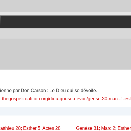
dienne par Don Carson : Le Dieu qui se dévoile.
1.thegospelcoalition.org/dieu-qui-se-devoil/gense-30-marc-1-es
on
Next
tthieu 28; Esther 5; Actes 28
Genèse 31; Marc 2; Esther