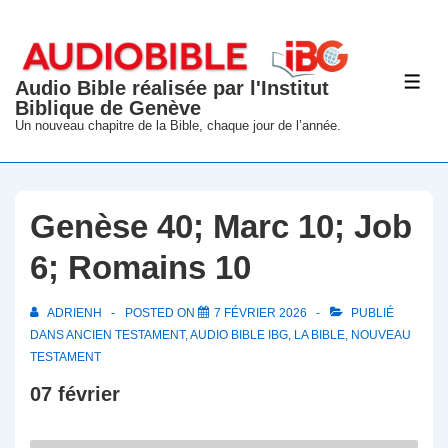
↓
passer
au
Audio Bible réalisée par l'Institut
ME
contenu
Biblique de Genève
principal
Un nouveau chapitre de la Bible, chaque jour de l’année.
Genèse 40; Marc 10; Job
6; Romains 10
ADRIENH
POSTED ON
7 FÉVRIER 2026
PUBLIÉ
DANS
ANCIEN TESTAMENT
,
AUDIO BIBLE IBG
,
LA BIBLE
,
NOUVEAU
TESTAMENT
07 février