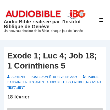
↓
passer
au
Audio Bible réalisée par l'Institut
ME
contenu
Biblique de Genève
principal
Un nouveau chapitre de la Bible, chaque jour de l’année.
Exode 1; Luc 4; Job 18;
1 Corinthiens 5
ADRIENH
POSTED ON
18 FÉVRIER 2026
PUBLIÉ
DANS
ANCIEN TESTAMENT
,
AUDIO BIBLE IBG
,
LA BIBLE
,
NOUVEAU
TESTAMENT
18 février