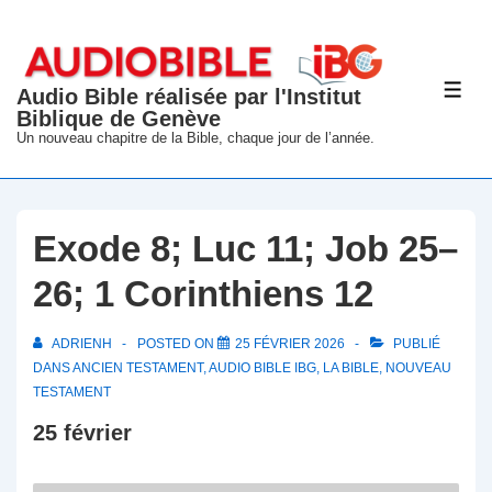
↓
passer
au
Audio Bible réalisée par l'Institut
ME
contenu
Biblique de Genève
principal
Un nouveau chapitre de la Bible, chaque jour de l’année.
Exode 8; Luc 11; Job 25–
26; 1 Corinthiens 12
ADRIENH
POSTED ON
25 FÉVRIER 2026
PUBLIÉ
DANS
ANCIEN TESTAMENT
,
AUDIO BIBLE IBG
,
LA BIBLE
,
NOUVEAU
TESTAMENT
25 février