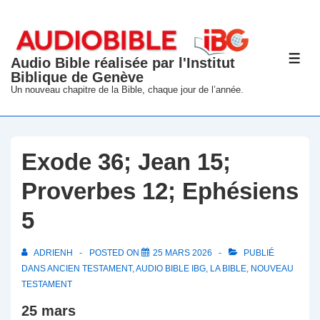
↓
passer
au
Audio Bible réalisée par l'Institut
ME
contenu
Biblique de Genève
principal
Un nouveau chapitre de la Bible, chaque jour de l’année.
Exode 36; Jean 15;
Proverbes 12; Ephésiens
5
ADRIENH
POSTED ON
25 MARS 2026
PUBLIÉ
DANS
ANCIEN TESTAMENT
,
AUDIO BIBLE IBG
,
LA BIBLE
,
NOUVEAU
TESTAMENT
25 mars