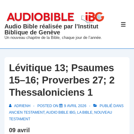
↓
passer
au
Audio Bible réalisée par l'Institut
ME
contenu
Biblique de Genève
principal
Un nouveau chapitre de la Bible, chaque jour de l’année.
Lévitique 13; Psaumes
15–16; Proverbes 27; 2
Thessaloniciens 1
ADRIENH
POSTED ON
9 AVRIL 2026
PUBLIÉ DANS
ANCIEN TESTAMENT
,
AUDIO BIBLE IBG
,
LA BIBLE
,
NOUVEAU
TESTAMENT
09 avril