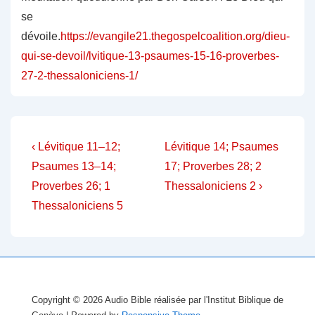
se
dévoile.
https://evangile21.thegospelcoalition.org/dieu-
qui-se-devoil/lvitique-13-psaumes-15-16-proverbes-
27-2-thessaloniciens-1/
Navigation
Previous
Next
‹ Lévitique 11–12;
Lévitique 14; Psaumes
Post
Post
de
Psaumes 13–14;
17; Proverbes 28; 2
is
is
Proverbes 26; 1
Thessaloniciens 2 ›
l’article
Thessaloniciens 5
Copyright © 2026
Audio Bible réalisée par l'Institut Biblique de