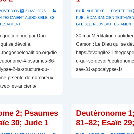
POSTED ON
31 MAI 2026
BY
AUDREYF
POSTED ON
N TESTAMENT
,
AUDIO BIBLE IBG
,
PUBLIÉ DANS
ANCIEN TESTAMEN
TESTAMENT
LA BIBLE
,
NOUVEAU TESTAMENT
n quotidienne par Don
30 mai Méditation quotidie
qui se dévoile.
Carson : Le Dieu qui se dév
1.thegospelcoalition.org/die
https://evangile21.thegospe
/deutronome-4-psaumes-86-
u-qui-se-devoil/deutronom
ypse-2-la-structure-du-
sae-31-apocalypse-1/
ome-prsente-de-nombreux-
-avec-les-anciens/
ome 2; Psaumes
Deutéronome 1
aïe 30; Jude 1
81–82; Esaïe 29;