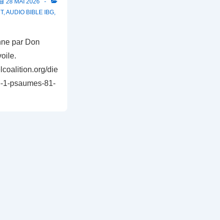
28 MAI 2026
T
,
AUDIO BIBLE IBG
,
nne par Don
oile.
lcoalition.org/die
e-1-psaumes-81-