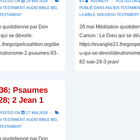
POSTED ON
29 MAI 2026
BY
AUDREYF
POSTED ON
N TESTAMENT
,
AUDIO BIBLE IBG
,
PUBLIÉ DANS
ANCIEN TESTAMEN
TESTAMENT
LA BIBLE
,
NOUVEAU TESTAMENT
n quotidienne par Don
28 mai Méditation quotidie
qui se dévoile.
Carson : Le Dieu qui se dév
1.thegospelcoalition.org/die
https://evangile21.thegospe
/deutronome-2-psaumes-83-
u-qui-se-devoil/deutronom
82-sae-29-3-jean/
36; Psaumes
28; 2 Jean 1
POSTED ON
27 MAI 2026
N TESTAMENT
,
AUDIO BIBLE IBG
,
TESTAMENT
n quotidienne par Don