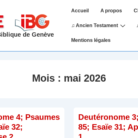
Main
Accueil
A propos
C
Navigation
♫ Ancien Testament
 Biblique de Genève
Mentions légales
Mois :
mai 2026
ome 4; Psaumes
Deutéronome 3
aïe 32;
85; Esaïe 31; A
se 2
1