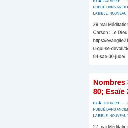
BY
AUDREYF
PUBLIÉ DANS
ANCIE
LA BIBLE
,
NOUVEAU 
29 mai Méditatio
Carson : Le Dieu 
https://evangile2
u-qui-se-devoil
84-sae-30-jude/
Nombres 
80; Esaïe 
BY
AUDREYF
PUBLIÉ DANS
ANCIE
LA BIBLE
,
NOUVEAU 
27 mai Méditatio