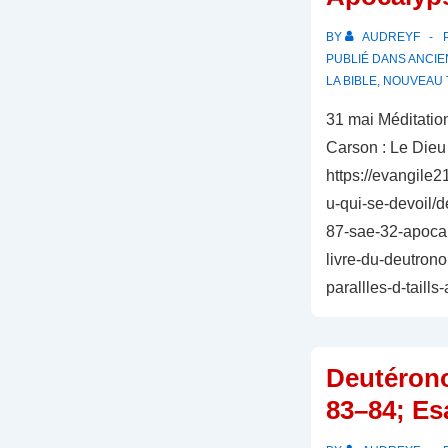
BY
AUDREYF
PUBLIÉ DANS
ANCIE
LA BIBLE
,
NOUVEAU 
31 mai Méditatio
Carson : Le Dieu 
https://evangile2
u-qui-se-devoil
87-sae-32-apocal
livre-du-deutron
parallles-d-taills
Deutéron
83–84; Es