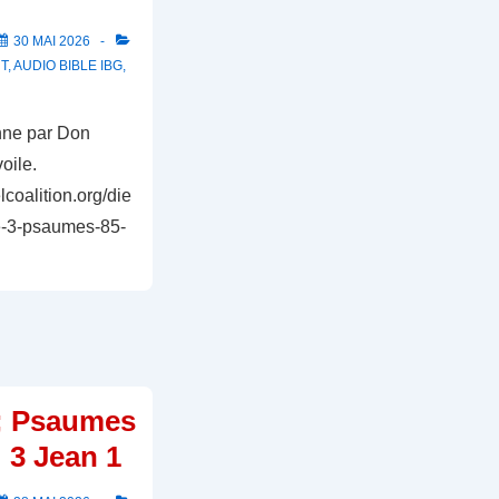
30 MAI 2026
T
,
AUDIO BIBLE IBG
,
nne par Don
oile.
lcoalition.org/die
e-3-psaumes-85-
; Psaumes
 3 Jean 1