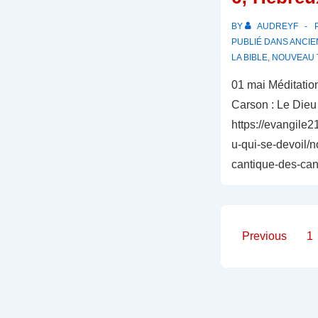
BY
AUDREYF
PUBLIÉ DANS
ANCIE
LA BIBLE
,
NOUVEAU 
01 mai Méditatio
Carson : Le Dieu 
https://evangile2
u-qui-se-devoil
cantique-des-can
Paginati
Previous
1
des
publicat