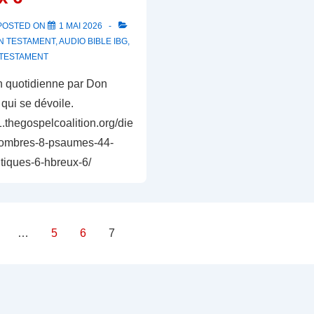
POSTED ON
1 MAI 2026
N TESTAMENT
,
AUDIO BIBLE IBG
,
TESTAMENT
n quotidienne par Don
qui se dévoile.
1.thegospelcoalition.org/die
/nombres-8-psaumes-44-
tiques-6-hbreux-6/
on
…
5
6
7
ions