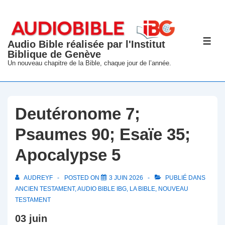
↓
passer
au
Audio Bible réalisée par l'Institut
ME
contenu
Biblique de Genève
principal
Un nouveau chapitre de la Bible, chaque jour de l’année.
Deutéronome 7;
Psaumes 90; Esaïe 35;
Apocalypse 5
AUDREYF
POSTED ON
3 JUIN 2026
PUBLIÉ DANS
ANCIEN TESTAMENT
,
AUDIO BIBLE IBG
,
LA BIBLE
,
NOUVEAU
TESTAMENT
03 juin