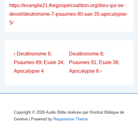
https://evangile21.thegospelcoalition.org/dieu-qui-se-
devoil/deutronome-7-psaumes-90-sae-35-apocalypse-
5/
Navigation
Previous
Next
‹ Deutéronome 6;
Deutéronome 8;
Post
Post
de
Psaumes 89; Esaïe 34;
Psaumes 91; Esaïe 36;
is
is
Apocalypse 4
Apocalypse 6 ›
l’article
Copyright © 2026
Audio Bible réalisée par l'Institut Biblique de
Genève
| Powered by
Responsive Theme