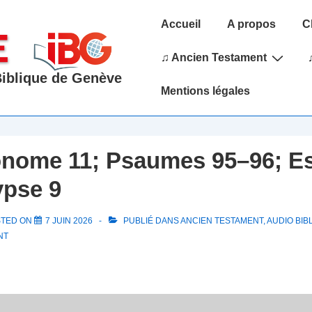
Main
Accueil
A propos
C
Navigation
♫ Ancien Testament
 Biblique de Genève
Mentions légales
nome 11; Psaumes 95–96; Es
ypse 9
STED ON
7 JUIN 2026
PUBLIÉ DANS
ANCIEN TESTAMENT
,
AUDIO BIB
NT