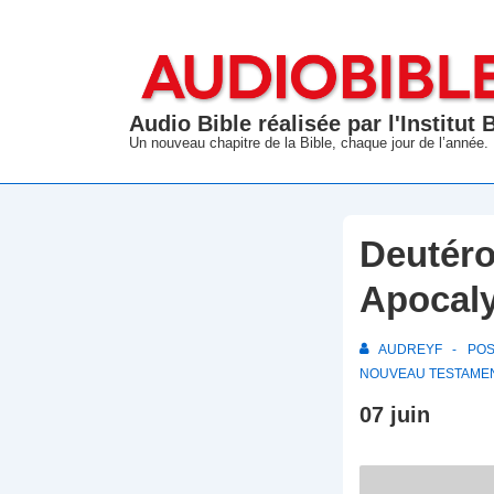
↓
passer
au
contenu
Audio Bible réalisée par l'Institut
principal
Un nouveau chapitre de la Bible, chaque jour de l’année.
Deutéro
Apocal
AUDREYF
PO
NOUVEAU TESTAME
07 juin