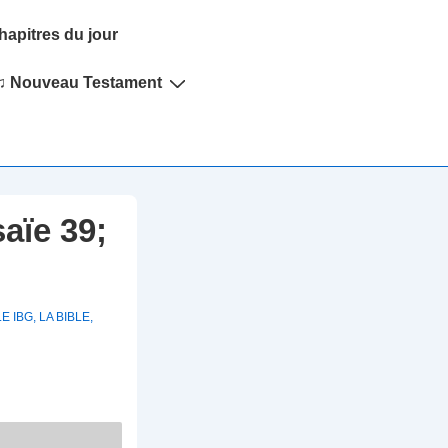
hapitres du jour
♫ Nouveau Testament
aïe 39;
LE IBG
,
LA BIBLE
,