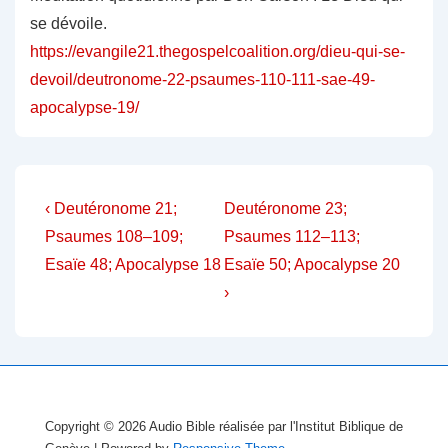
se dévoile.
https://evangile21.thegospelcoalition.org/dieu-qui-se-
devoil/deutronome-22-psaumes-110-111-sae-49-
apocalypse-19/
Navigation
Previous
Next
‹ Deutéronome 21;
Deutéronome 23;
Post
Post
de
Psaumes 108–109;
Psaumes 112–113;
is
is
Esaïe 48; Apocalypse 18
Esaïe 50; Apocalypse 20
l’article
›
Copyright © 2026
Audio Bible réalisée par l'Institut Biblique de