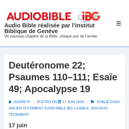
↓
passer
au
Audio Bible réalisée par l'Institut
ME
contenu
Biblique de Genève
principal
Un nouveau chapitre de la Bible, chaque jour de l’année.
Deutéronome 22;
Psaumes 110–111; Esaïe
49; Apocalypse 19
AUDREYF
POSTED ON
17 JUIN 2026
PUBLIÉ DANS
ANCIEN TESTAMENT
,
AUDIO BIBLE IBG
,
LA BIBLE
,
NOUVEAU
TESTAMENT
17 juin