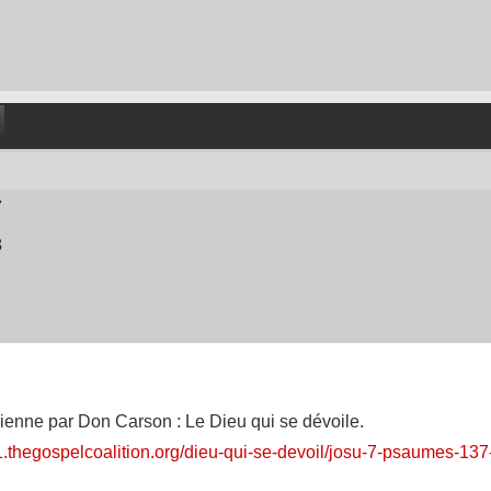
7
8
dienne par Don Carson : Le Dieu qui se dévoile.
1.thegospelcoalition.org/dieu-qui-se-devoil/josu-7-psaumes-137