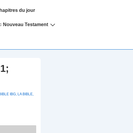
hapitres du jour
♫ Nouveau Testament
1;
BIBLE IBG
,
LA BIBLE
,