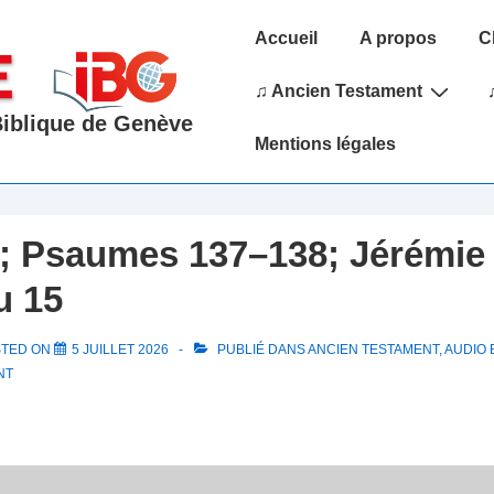
Main
Accueil
A propos
C
Navigation
♫ Ancien Testament
 Biblique de Genève
Mentions légales
; Psaumes 137–138; Jérémie 
u 15
STED ON
5 JUILLET 2026
PUBLIÉ DANS
ANCIEN TESTAMENT
,
AUDIO 
NT