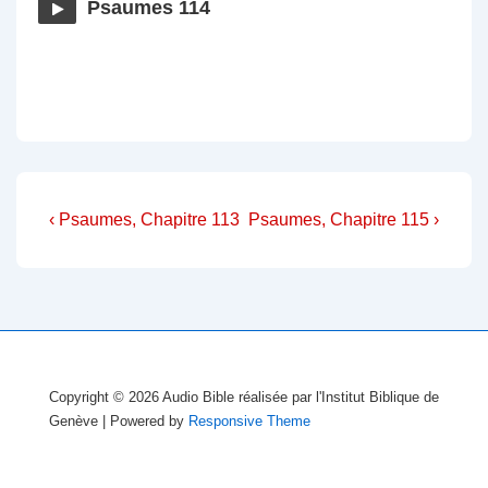
Psaumes 114
Navigation
Previous
Next
‹ Psaumes, Chapitre 113
Psaumes, Chapitre 115 ›
Post
Post
de
is
is
l’article
Copyright © 2026
Audio Bible réalisée par l'Institut Biblique de
Genève
| Powered by
Responsive Theme