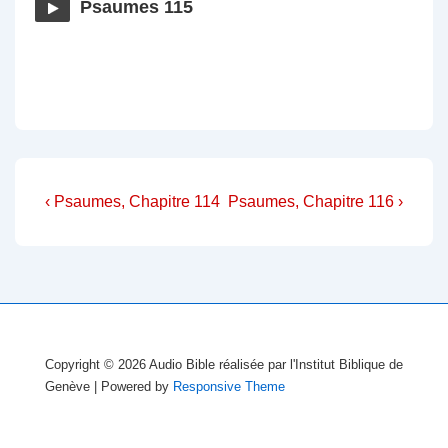
Psaumes 115
Navigation
Previous
Next
‹ Psaumes, Chapitre 114
Psaumes, Chapitre 116 ›
Post
Post
de
is
is
l’article
Copyright © 2026
Audio Bible réalisée par l'Institut Biblique de
Genève
| Powered by
Responsive Theme