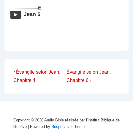
Jean 5
Navigation
Previous
Next
‹ Évangile selon Jean,
Évangile selon Jean,
Post
Post
de
Chapitre 4
Chapitre 6 ›
is
is
l’article
Copyright © 2026
Audio Bible réalisée par l'Institut Biblique de
Genève
| Powered by
Responsive Theme