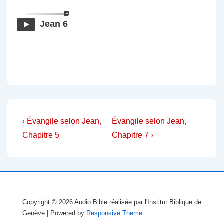
Jean 6
Navigation
Previous
Next
‹ Évangile selon Jean,
Évangile selon Jean,
Post
Post
de
Chapitre 5
Chapitre 7 ›
is
is
l’article
Copyright © 2026
Audio Bible réalisée par l'Institut Biblique de
Genève
| Powered by
Responsive Theme