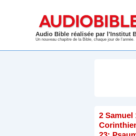
↓
passer
au
contenu
Audio Bible réalisée par l'Institut
principal
Un nouveau chapitre de la Bible, chaque jour de l’année.
2 Samuel 
Corinthie
23; Psau