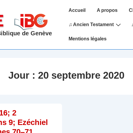
Main
Accueil
A propos
C
Navigation
♫ Ancien Testament
 Biblique de Genève
Mentions légales
Jour :
20 septembre 2020
16; 2
ns 9; Ezéchiel
mes 70–71