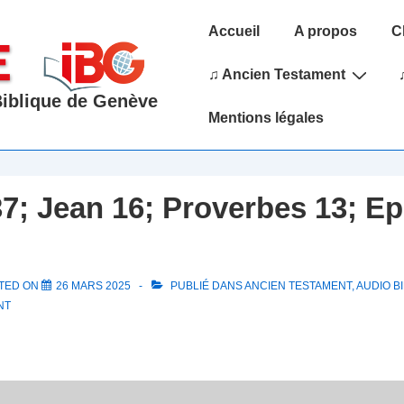
Main
Accueil
A propos
C
Navigation
♫ Ancien Testament
 Biblique de Genève
Mentions légales
7; Jean 16; Proverbes 13; E
TED ON
26 MARS 2025
PUBLIÉ DANS
ANCIEN TESTAMENT
,
AUDIO BI
NT