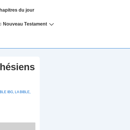
hapitres du jour
♫ Nouveau Testament
phésiens
BLE IBG
,
LA BIBLE
,